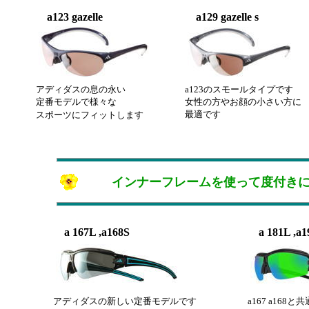
a123 gazelle
a129 gazelle s
アディダスの息の永い
a123のスモールタイプです
定番モデルで様々な
女性の方やお顔の小さい方に
最適です
スポーツにフィットします
インナーフレームを使って
度付き
a 167L ,a168S
a 181L ,a1
アディダスの新しい定番モデルです
a167 a168