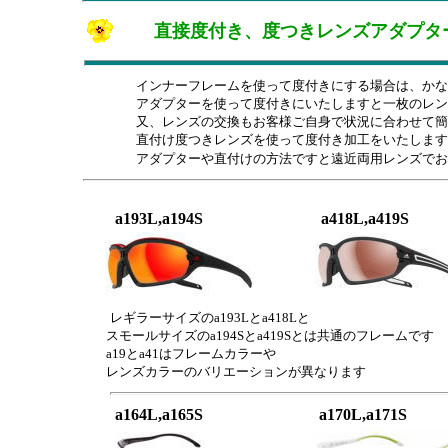
直接度付き、度つきレンズアダプタ
インナーフレームを使って度付きにする場合は、かな
アダプターを使って度付きにいたしますと一枚のレン
又、レンズの交換もお客様ご自身で状況に合わせて簡
直付け度つきレンズを使って度付き加工をいたします
アダプターや直付けの方法ですと遠近両用レンズでお
a193L,a194S
a418L,a419S
レギラーサイズのa193Lとa418Lと
スモールサイズのa194Sとa419Sとは共通のフレームです
a19とa41はフレームカラーや
レンズカラーのバリエーションが異なります
a164L,a165S
a170L,a171S