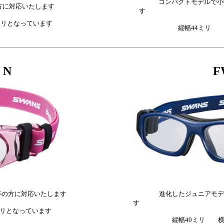
コンパクトモデルで小学
対応いたします
す
となっています
縦幅44ミリ 横幅1
N
FW-
の方に対応いたします
進化したジュニアモデルで
す
となっています
縦幅40ミリ 横幅12