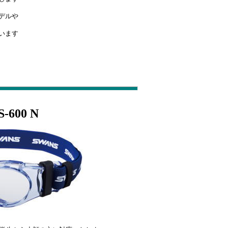
デルや
います
00 N