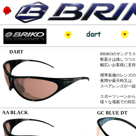
DART
BRIKOのサング
斬新さは残しつつス
幅広いお客様に支持
標準装備のレンズの
夜間や曇天時又は、
スペアレンズが一組
スポーツシーンから
様々な場面での対応
AA BLACK
GC BLUE DT