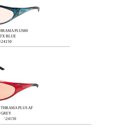
MA PLUS80
 BLUE
150
AMA PLUS AF
REY
150