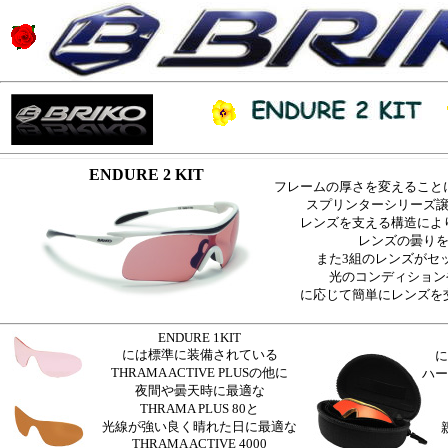
ENDURE 2 KIT
フレームの厚さを変えること
スプリンターシリーズ
レンズを支える構造によ
レンズの曇り
また3組のレンズがセ
光のコンディション
に応じて簡単にレンズを
ENDURE 1KIT
には標準に装備されている
に
THRAMA ACTIVE PLUSの他に
ハー
夜間や曇天時に最適な
THRAMA PLUS 80と
光線が強い良く晴れた日に最適な
THRAMA ACTIVE 4000